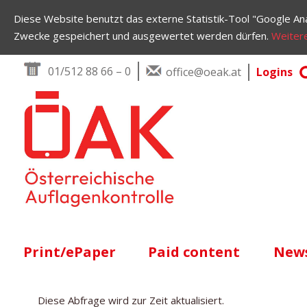
Diese Website benutzt das externe Statistik-Tool "Google Ana
Zwecke gespeichert und ausgewertet werden dürfen.
Weitere
Skip to content
01/512 88 66 – 0
office@oeak.at
Logins
Main Navigation
Print/ePaper
Paid content
News
Diese Abfrage wird zur Zeit aktualisiert.