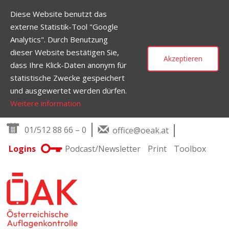
Diese Website benutzt das
externe Statistik-Tool "Google
Analytics". Durch Benutzung
dieser Website bestätigen Sie,
Akzeptieren
dass Ihre Klick-Daten anonym für
statistische Zwecke gespeichert
und ausgewertet werden dürfen.
Weitere information
Skip to content
01/512 88 66 – 0
office@oeak.at
Logins
Podcast/Newsletter
Print
Toolbox
Main Navigation