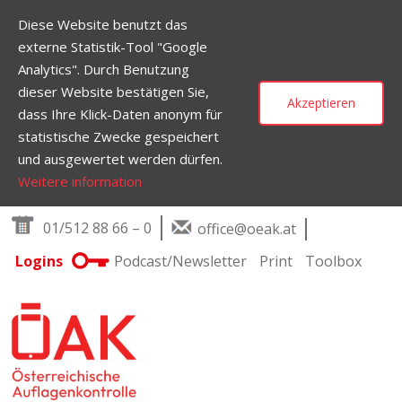
Diese Website benutzt das
externe Statistik-Tool "Google
Analytics". Durch Benutzung
dieser Website bestätigen Sie,
Akzeptieren
dass Ihre Klick-Daten anonym für
statistische Zwecke gespeichert
und ausgewertet werden dürfen.
Weitere information
Skip to content
01/512 88 66 – 0
office@oeak.at
Logins
Podcast/Newsletter
Print
Toolbox
Main Navigation