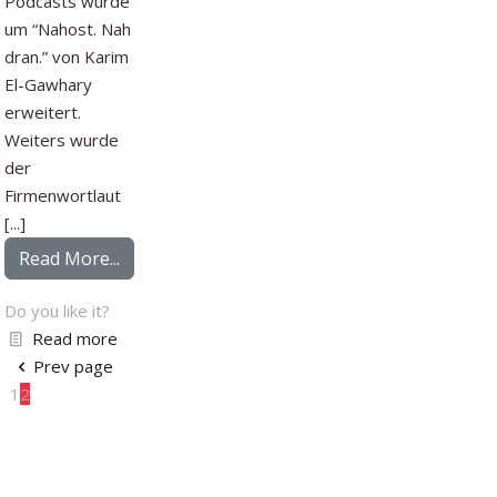
Podcasts wurde
um “Nahost. Nah
dran.” von Karim
El-Gawhary
erweitert.
Weiters wurde
der
Firmenwortlaut
[...]
from ÖAK: Die Juni-Daten 2026 für Newsletter
Read More...
Do you like it?
Read more
Prev page
1
2