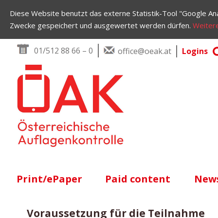
Diese Website benutzt das externe Statistik-Tool "Google Ana
Zwecke gespeichert und ausgewertet werden dürfen.
Weitere
Skip to content
01/512 88 66 – 0
office@oeak.at
Logins
Main Navigation
Print/ePaper
Paid content
News
Voraussetzung für die Teilnahme