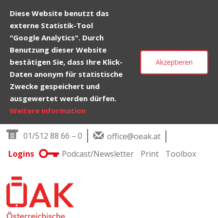
Diese Website benutzt das
externe Statistik-Tool
"Google Analytics". Durch
Benutzung dieser Website
bestätigen Sie, dass Ihre Klick-
Akzeptieren
Daten anonym für statistische
Zwecke gespeichert und
ausgewertet werden dürfen.
Weitere information
Skip to content
01/512 88 66 – 0
office@oeak.at
Logins
Podcast/Newsletter
Print
Toolbox
Main Navigation